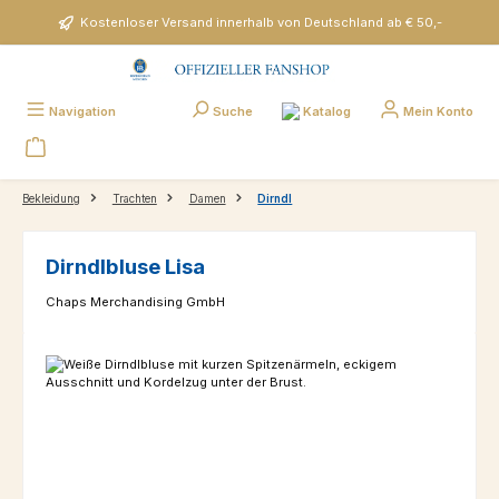
Zum Hauptinhalt springen
Kostenloser Versand innerhalb von Deutschland ab € 50,-
Katalog
Navigation
Suche
Mein Konto
Bekleidung
Trachten
Damen
Dirndl
Dirndlbluse Lisa
Chaps Merchandising GmbH
Bildergalerie überspringen