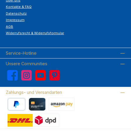
Über uns
Kontakte & FAQ
Datenschutz
Impressum
AGB
Widerrufsrecht & Widerrufsformular
Service-Hotline
Unsere Communities
Facebook
Instagram
YouTube
Pinterest
Zahlungs- und Versandarten
PayPal
Kreditkarte
Amazon Pay
Wir versenden mit DHL