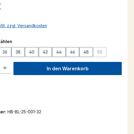
s:
€
wSt. zzgl. Versandkosten
auswählen
wählen
36
38
40
42
44
46
48
50
(Diese Option ist zu
l: Gib den gewünschten Wert ein oder benutze die Schaltflächen um
In den Warenkorb
er:
HB-BL-25-001-32