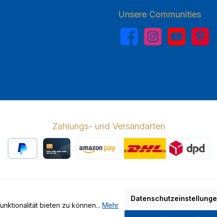
Unsere Communities
Facebook
Instagram
YouTube
Pinterest
Zahlungs- und Versandarten
PayPal
Kreditkarte
Amazon Pay
Wir versenden 
Datenschutzeinstellung
ktionalität bieten zu können...
Mehr
hrwertsteuer zzgl.
Versandkosten
und ggf. Nachnahmegebühren, wen