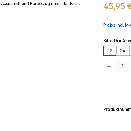
Regulärer Prei
45,95 
Preise inkl. M
Bitte Größe 
32
34
Produkt Anzah
Produktnumm