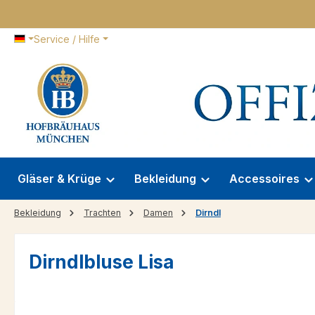
 Hauptinhalt springen
Zur Suche springen
Zur Hauptnavigation springen
Service / Hilfe
Gläser & Krüge
Bekleidung
Accessoires
Bekleidung
Trachten
Damen
Dirndl
Dirndlbluse Lisa