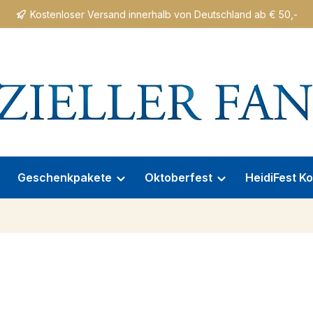
Kostenloser Versand innerhalb von Deutschland ab € 50,-
Geschenkpakete
Oktoberfest
HeidiFest Ko