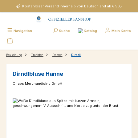
Zum Hauptinhalt springen
Kostenloser Versand innerhalb von Deutschland ab € 50,-
Katalog
Navigation
Suche
Mein Konto
Bekleidung
Trachten
Damen
Dirndl
Dirndlbluse Hanne
Chaps Merchandising GmbH
Bildergalerie überspringen