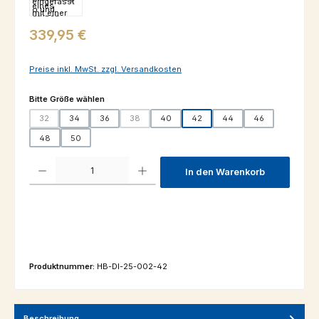
Regulärer Preis:
339,95 €
Preise inkl. MwSt. zzgl. Versandkosten
auswählen
Bitte Größe wählen
32
34
36
38
40
42
44
46
(Diese Option ist zurzeit nicht verfügbar.)
(Diese Option ist zurzeit nicht verfügbar.)
48
50
Produkt Anzahl: Gib den gewünschten Wert ein oder benutze die Schaltfl
In den Warenkorb
Produktnummer:
HB-DI-25-002-42
Beschreibung