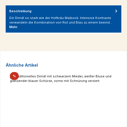
Beschreibung
Ein Dirndl so stark wie der Hofbräu Maibock. Intensive Kontraste
verwandeln die Kombination von Rot und Blau zu einem beeind…
Mehr
Produktgalerie überspringen
Ähnliche Artikel
Rabatt
%