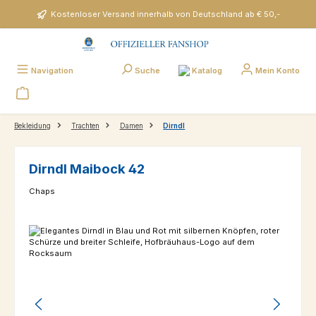
Zum Hauptinhalt springen
Kostenloser Versand innerhalb von Deutschland ab € 50,-
Katalog
Navigation
Suche
Mein Konto
Bekleidung
Trachten
Damen
Dirndl
Dirndl Maibock 42
Chaps
Bildergalerie überspringen