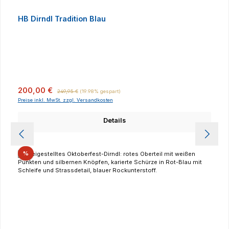
HB Dirndl Tradition Blau
Verkaufspreis:
Regulärer Preis:
200,00 €
249,95 €
(19.98% gespart)
Preise inkl. MwSt. zzgl. Versandkosten
Details
Rabatt
%