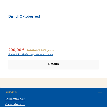
Dirndl Oktoberfest
Verkaufspreis:
Regulärer Preis:
200,00 €
249,95 €
(19.98% gespart)
Preise inkl. MwSt. zzgl. Versandkosten
Details
Service
Barrierefreiheit
Versandkosten