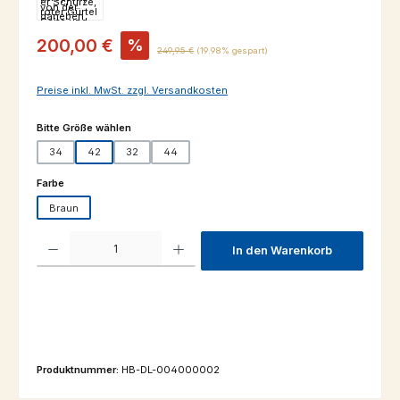
Verkaufspreis:
200,00 €
%
Regulärer Preis:
249,95 €
(19.98% gespart)
Preise inkl. MwSt. zzgl. Versandkosten
auswählen
Bitte Größe wählen
34
42
32
44
auswählen
Farbe
Braun
Produkt Anzahl: Gib den gewünschten Wert ein oder benutze die Schaltfl
In den Warenkorb
Produktnummer:
HB-DL-004000002