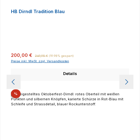
HB Dirndl Tradition Blau
Verkaufspreis:
Regulärer Preis:
200,00 €
249,95 €
(19.98% gespart)
Preise inkl. MwSt. zzgl. Versandkosten
Details
Rabatt
%