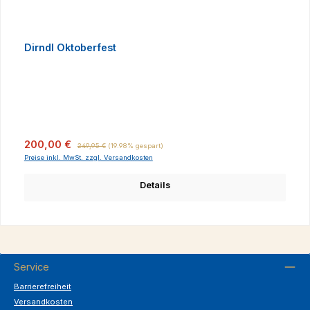
Dirndl Oktoberfest
Verkaufspreis:
Regulärer Preis:
200,00 €
249,95 €
(19.98% gespart)
Preise inkl. MwSt. zzgl. Versandkosten
Details
Service
Barrierefreiheit
Versandkosten