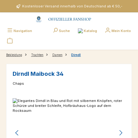
Zum Hauptinhalt springen
Kostenloser Versand innerhalb von Deutschland ab € 50,-
Katalog
Navigation
Suche
Mein Konto
Bekleidung
Trachten
Damen
Dirndl
Dirndl Maibock 34
Chaps
Bildergalerie überspringen