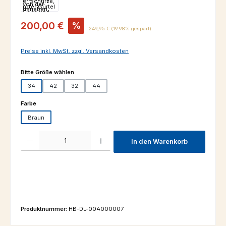
Verkaufspreis:
200,00 €
%
Regulärer Preis:
249,95 €
(19.98% gespart)
Preise inkl. MwSt. zzgl. Versandkosten
auswählen
Bitte Größe wählen
34
42
32
44
auswählen
Farbe
Braun
Produkt Anzahl: Gib den gewünschten Wert ein oder benutze die Schaltfl
In den Warenkorb
Produktnummer:
HB-DL-004000007