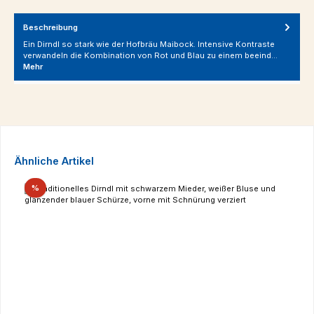
Beschreibung
Ein Dirndl so stark wie der Hofbräu Maibock. Intensive Kontraste
verwandeln die Kombination von Rot und Blau zu einem beeind…
Mehr
Produktgalerie überspringen
Ähnliche Artikel
Rabatt
%