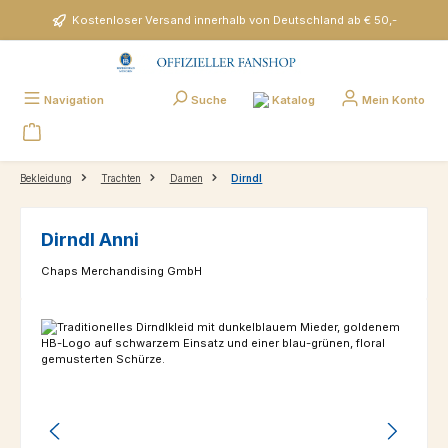
Zum Hauptinhalt springen
Kostenloser Versand innerhalb von Deutschland ab € 50,-
Katalog
Navigation
Suche
Mein Konto
Bekleidung
Trachten
Damen
Dirndl
Dirndl Anni
Chaps Merchandising GmbH
Bildergalerie überspringen