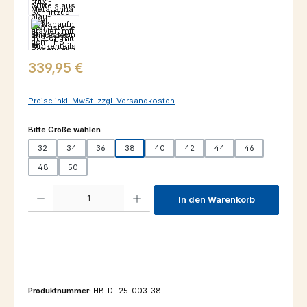
Regulärer Preis:
339,95 €
Preise inkl. MwSt. zzgl. Versandkosten
auswählen
Bitte Größe wählen
32
34
36
38
40
42
44
46
48
50
Produkt Anzahl: Gib den gewünschten Wert ein oder benutze die Schaltfl
In den Warenkorb
Produktnummer:
HB-DI-25-003-38