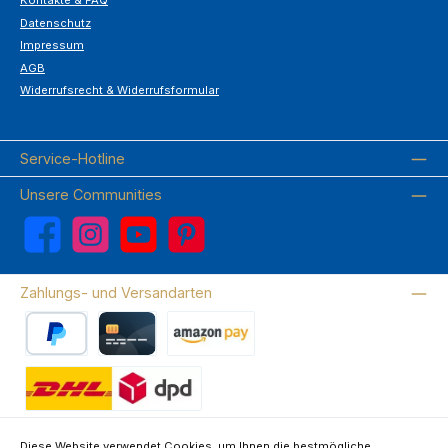
Kontakte & FAQ
Datenschutz
Impressum
AGB
Widerrufsrecht & Widerrufsformular
Service-Hotline
Unsere Communities
Facebook
Instagram
YouTube
Pinterest
Zahlungs- und Versandarten
PayPal
Kreditkarte
Amazon Pay
Wir versenden mit DHL
Diese Website verwendet Cookies, um Ihnen die bestmögliche