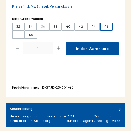
Preise inkl. MwSt. zzgl. Versandkosten
auswählen
Bitte Größe wählen
32
34
36
38
40
42
44
46
48
50
Produkt Anzahl: Gib den gewünschten Wert ein oder benutze die Schaltfl
In den Warenkorb
Produktnummer:
HB-STJD-25-001-46
Beschreibung
Unsere langärmelige Bouclé-Jacke "Gitti" in edlem Grau mit fein
strukturiertem Stoff sorgt auch an kühleren Tagen für wohlig…
Mehr