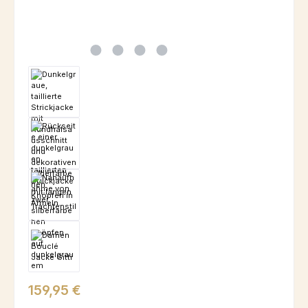
Regulärer Preis:
159,95 €