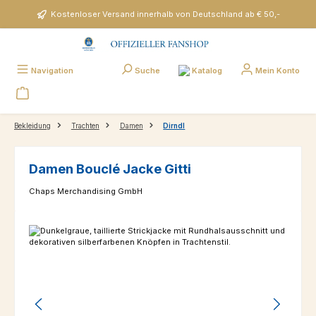
Zum Hauptinhalt springen
Kostenloser Versand innerhalb von Deutschland ab € 50,-
Katalog
Navigation
Suche
Mein Konto
Bekleidung
Trachten
Damen
Dirndl
Damen Bouclé Jacke Gitti
Chaps Merchandising GmbH
Bildergalerie überspringen