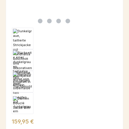
Regulärer Preis:
159,95 €