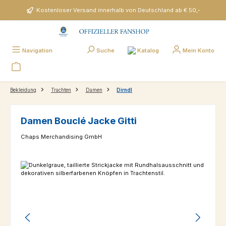
Zum Hauptinhalt springen
Kostenloser Versand innerhalb von Deutschland ab € 50,-
Katalog
Navigation
Suche
Mein Konto
Bekleidung
Trachten
Damen
Dirndl
Damen Bouclé Jacke Gitti
Chaps Merchandising GmbH
Bildergalerie überspringen