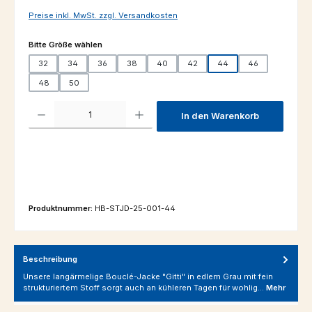
Preise inkl. MwSt. zzgl. Versandkosten
auswählen
Bitte Größe wählen
32
34
36
38
40
42
44
46
48
50
Produkt Anzahl: Gib den gewünschten Wert ein oder benutze die Schaltfl
In den Warenkorb
Produktnummer:
HB-STJD-25-001-44
Beschreibung
Unsere langärmelige Bouclé-Jacke "Gitti" in edlem Grau mit fein
strukturiertem Stoff sorgt auch an kühleren Tagen für wohlig…
Mehr