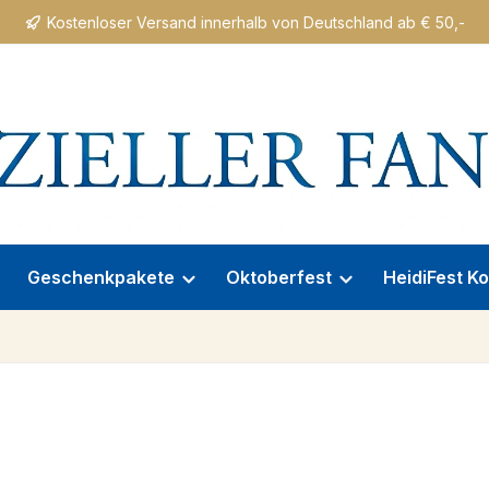
Kostenloser Versand innerhalb von Deutschland ab € 50,-
Geschenkpakete
Oktoberfest
HeidiFest Ko