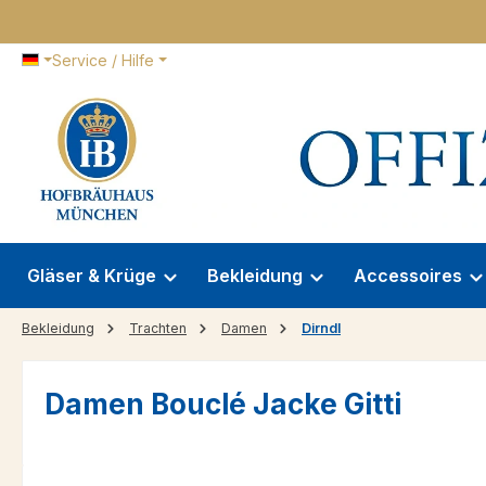
 Hauptinhalt springen
Zur Suche springen
Zur Hauptnavigation springen
Service / Hilfe
Gläser & Krüge
Bekleidung
Accessoires
Bekleidung
Trachten
Damen
Dirndl
Damen Bouclé Jacke Gitti