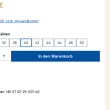
s:
€
wSt. zzgl. Versandkosten
auswählen
wählen
36
38
40
42
44
46
48
50
l: Gib den gewünschten Wert ein oder benutze die Schaltflächen um
In den Warenkorb
er:
HB-STJD-25-001-40