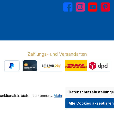
Facebook
Instagram
YouTube
Pinterest
Zahlungs- und Versandarten
PayPal
Kreditkarte
Amazon Pay
Wir versenden 
Datenschutzeinstellung
ktionalität bieten zu können...
Mehr
hrwertsteuer zzgl.
Versandkosten
und ggf. Nachnahmegebühren, wen
Alle Cookies akzeptieren
Made by GEDAK