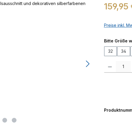
Regulärer Prei
159,95 
Preise inkl. M
Bitte Größe 
32
34
Produkt Anzah
Produktnumm