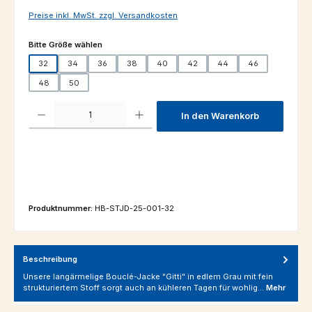
Preise inkl. MwSt. zzgl. Versandkosten
auswählen
Bitte Größe wählen
32
34
36
38
40
42
44
46
48
50
Produkt Anzahl: Gib den gewünschten Wert ein oder benutze die Schaltfl
In den Warenkorb
Produktnummer:
HB-STJD-25-001-32
Beschreibung
Unsere langärmelige Bouclé-Jacke "Gitti" in edlem Grau mit fein
strukturiertem Stoff sorgt auch an kühleren Tagen für wohlig…
Mehr