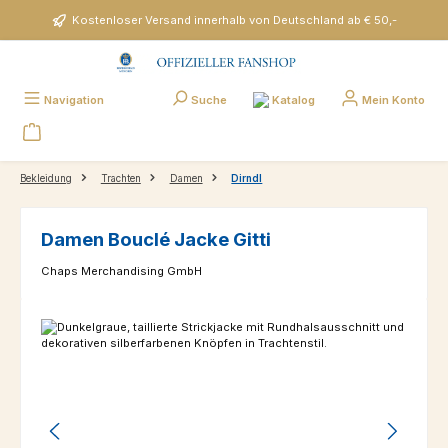
Zum Hauptinhalt springen
Kostenloser Versand innerhalb von Deutschland ab € 50,-
Katalog
Navigation
Suche
Mein Konto
Bekleidung
Trachten
Damen
Dirndl
Damen Bouclé Jacke Gitti
Chaps Merchandising GmbH
Bildergalerie überspringen