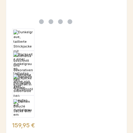
Regulärer Preis:
159,95 €