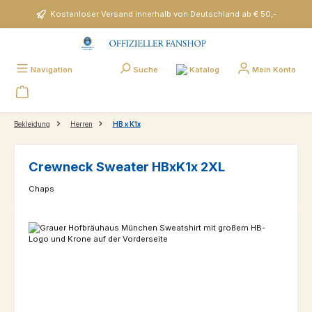
Zum Hauptinhalt springen
Kostenloser Versand innerhalb von Deutschland ab € 50,-
Katalog
Navigation
Suche
Mein Konto
Bekleidung
Herren
HB x K1x
Crewneck Sweater HBxK1x 2XL
Chaps
Bildergalerie überspringen