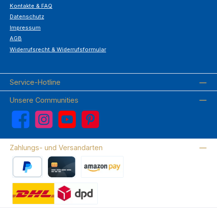
Kontakte & FAQ
Datenschutz
Impressum
AGB
Widerrufsrecht & Widerrufsformular
Service-Hotline
Unsere Communities
Facebook
Instagram
YouTube
Pinterest
Zahlungs- und Versandarten
PayPal
Kreditkarte
Amazon Pay
Wir versenden mit DHL