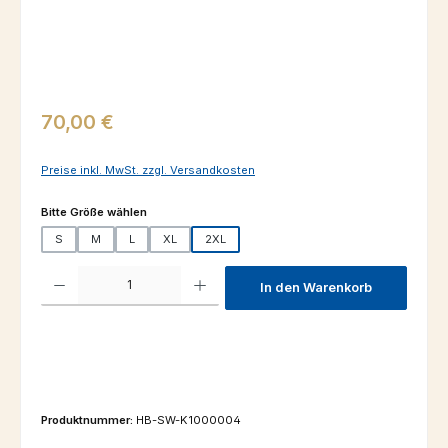
Regulärer Preis:
70,00 €
Preise inkl. MwSt. zzgl. Versandkosten
auswählen
Bitte Größe wählen
S
M
L
XL
2XL
Produkt Anzahl: Gib den gewünschten Wert ein oder benutze die Schaltfl
In den Warenkorb
Produktnummer:
HB-SW-K1000004