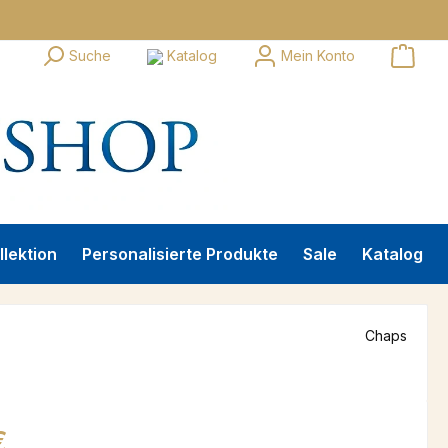
Suche
Katalog
Mein Konto
llektion
Personalisierte Produkte
Sale
Katalog
Chaps
s:
€