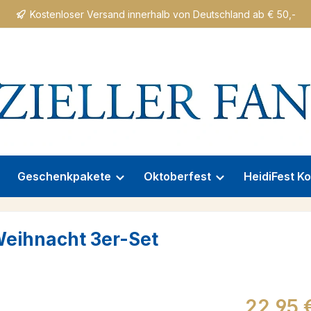
Kostenloser Versand innerhalb von Deutschland ab € 50,-
Geschenkpakete
Oktoberfest
HeidiFest Ko
eihnacht 3er-Set
Regulärer Prei
22,95 