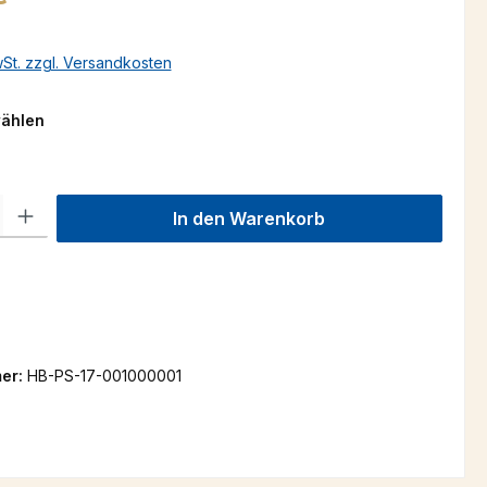
wSt. zzgl. Versandkosten
auswählen
wählen
l: Gib den gewünschten Wert ein oder benutze die Schaltflächen um
In den Warenkorb
er:
HB-PS-17-001000001