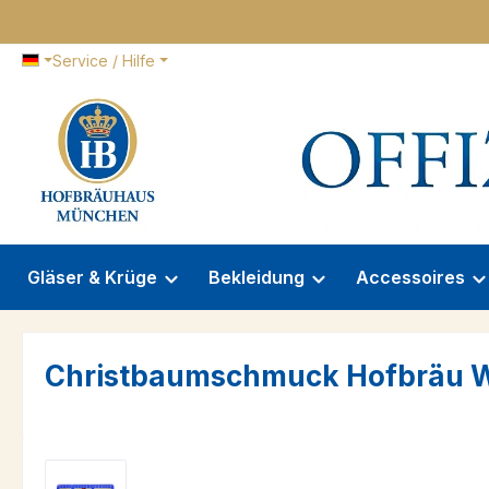
 Hauptinhalt springen
Zur Suche springen
Zur Hauptnavigation springen
Service / Hilfe
Gläser & Krüge
Bekleidung
Accessoires
Christbaumschmuck Hofbräu W
Bildergalerie überspringen