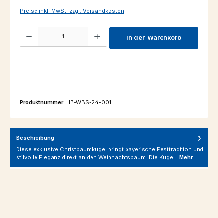
Preise inkl. MwSt. zzgl. Versandkosten
Produkt Anzahl: Gib den gewünschten Wert ein oder benutze die Schaltfl
In den Warenkorb
Produktnummer:
HB-WBS-24-001
Beschreibung
Diese exklusive Christbaumkugel bringt bayerische Festtradition und
stilvolle Eleganz direkt an den Weihnachtsbaum. Die Kuge…
Mehr