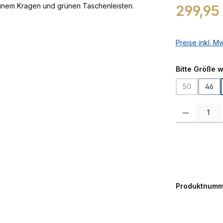
Regulärer Prei
299,95
Preise inkl. M
Bitte Größe 
50
46
(Diese Option
Produkt Anzah
Produktnumm