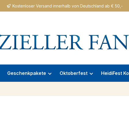
Kostenloser Versand innerhalb von Deutschland ab € 50,-
Geschenkpakete
Oktoberfest
HeidiFest Ko