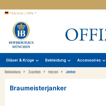
 Hauptinhalt springen
Zur Suche springen
Zur Hauptnavigation springen
Service / Hilfe
Gläser & Krüge
Bekleidung
Accessoires
Bekleidung
Trachten
Herren
Janker
Braumeisterjanker