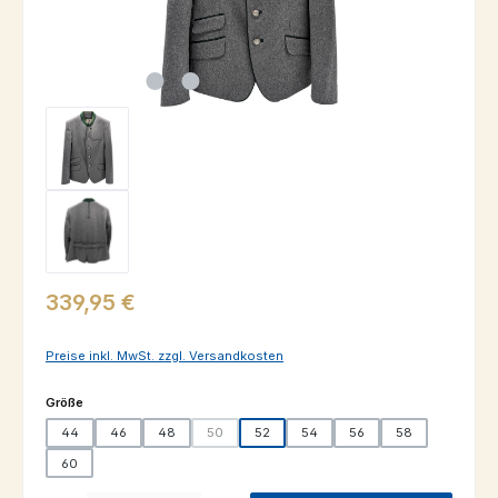
Regulärer Preis:
339,95 €
Preise inkl. MwSt. zzgl. Versandkosten
auswählen
Größe
44
46
48
50
52
54
56
58
(Diese Option ist zurzeit nicht verfügbar.)
60