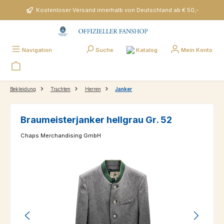
Zum Hauptinhalt springen
Kostenloser Versand innerhalb von Deutschland ab € 50,-
Katalog
Navigation
Suche
Mein Konto
Bekleidung
Trachten
Herren
Janker
Braumeisterjanker hellgrau Gr. 52
Chaps Merchandising GmbH
Bildergalerie überspringen