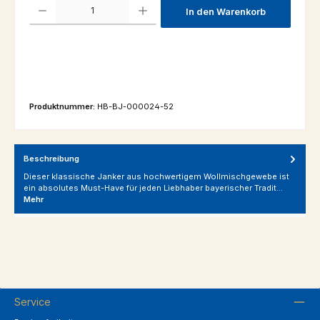
Produkt Anzahl: Gib den gewünschten Wert ein oder benutze die Schaltfl
In den Warenkorb
Produktnummer:
HB-BJ-000024-52
Beschreibung
Dieser klassische Janker aus hochwertigem Wollmischgewebe ist
ein absolutes Must-Have für jeden Liebhaber bayerischer Tradit…
Mehr
Service