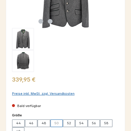
Regulärer Preis:
339,95 €
Preise inkl. MwSt. zzgl. Versandkosten
Bald verfügbar
auswählen
Größe
44
46
48
50
52
54
56
58
(Diese Option ist zurzeit nicht verfügbar.)