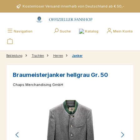
Zum Hauptinhalt springen
Kostenloser Versand innerhalb von Deutschland ab € 50,-
Katalog
Navigation
Suche
Mein Konto
Bekleidung
Trachten
Herren
Janker
Braumeisterjanker hellgrau Gr. 50
Chaps Merchandising GmbH
Bildergalerie überspringen