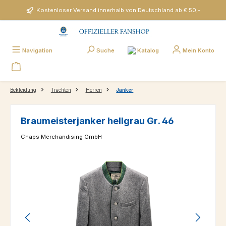
Zum Hauptinhalt springen
Kostenloser Versand innerhalb von Deutschland ab € 50,-
Katalog
Navigation
Suche
Mein Konto
Bekleidung
Trachten
Herren
Janker
Braumeisterjanker hellgrau Gr. 46
Chaps Merchandising GmbH
Bildergalerie überspringen