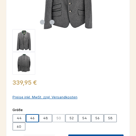
Regulärer Preis:
339,95 €
Preise inkl. MwSt. zzgl. Versandkosten
auswählen
Größe
44
46
48
50
52
54
56
58
(Diese Option ist zurzeit nicht verfügbar.)
60