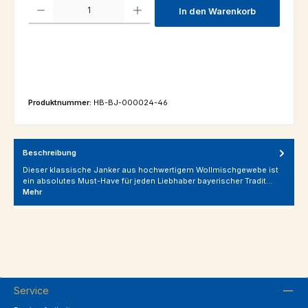
Produkt Anzahl: Gib den gewünschten Wert ein oder benutze die Schaltfl
In den Warenkorb
Produktnummer:
HB-BJ-000024-46
Beschreibung
Dieser klassische Janker aus hochwertigem Wollmischgewebe ist
ein absolutes Must-Have für jeden Liebhaber bayerischer Tradit…
Mehr
Service