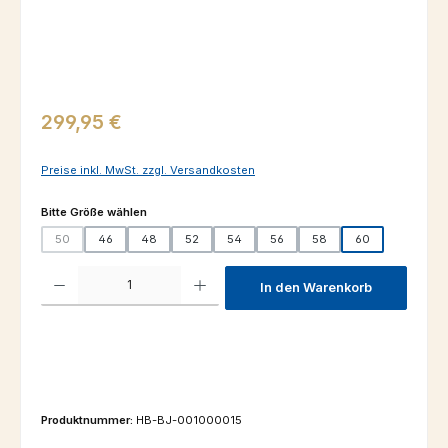
Regulärer Preis:
299,95 €
Preise inkl. MwSt. zzgl. Versandkosten
auswählen
Bitte Größe wählen
50
46
48
52
54
56
58
60
(Diese Option ist zurzeit nicht verfügbar.)
Produkt Anzahl: Gib den gewünschten Wert ein oder benutze die Schaltfl
In den Warenkorb
Produktnummer:
HB-BJ-001000015