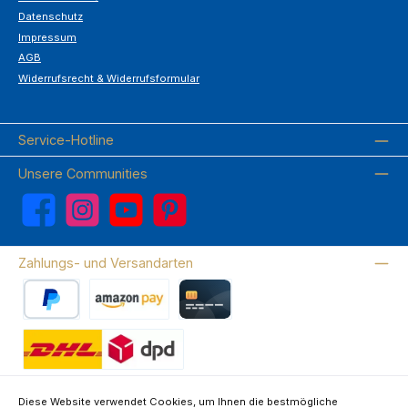
Datenschutz
Impressum
AGB
Widerrufsrecht & Widerrufsformular
Service-Hotline
Unsere Communities
Facebook
Instagram
YouTube
Pinterest
Zahlungs- und Versandarten
PayPal
Amazon Pay
Kreditkarte
Wir versenden mit DHL
Diese Website verwendet Cookies, um Ihnen die bestmögliche