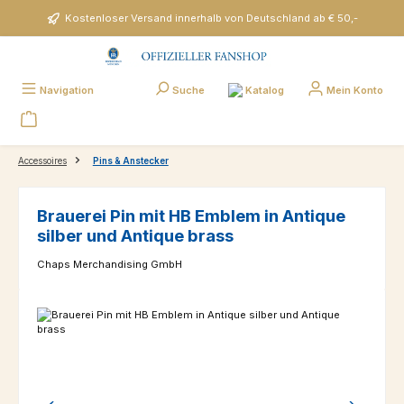
Zum Hauptinhalt springen
Kostenloser Versand innerhalb von Deutschland ab € 50,-
Katalog
Navigation
Suche
Mein Konto
Accessoires
Pins & Anstecker
Brauerei Pin mit HB Emblem in Antique
silber und Antique brass
Chaps Merchandising GmbH
Bildergalerie überspringen