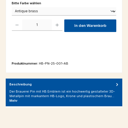
auswählen
Bitte Farbe wählen
Produkt Anzahl: Gib den gewünschten Wert ein oder benutze die Schaltfl
In den Warenkorb
Produktnummer:
HB-PN-25-001-AB
Beschreibung
Der Brauerei Pin mit HB Emblem ist ein hochwertig gestalteter 3D-
Metallpin mit markantem HB-Logo, Krone und plastischem Brau…
Mehr