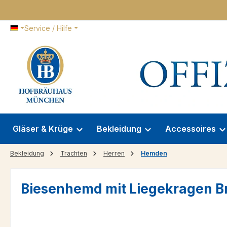
 Hauptinhalt springen
Zur Suche springen
Zur Hauptnavigation springen
Service / Hilfe
Gläser & Krüge
Bekleidung
Accessoires
Bekleidung
Trachten
Herren
Hemden
Biesenhemd mit Liegekragen B