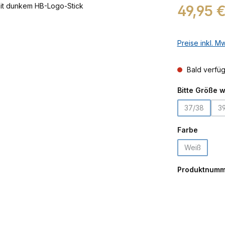
Regulärer Prei
49,95 
Preise inkl. M
Bald verfü
Bitte Größe 
37/38
3
(Diese Opti
auswäh
Farbe
Weiß
(Diese Opti
Produktnumm