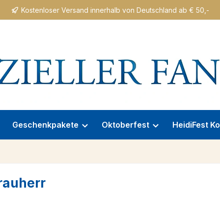
Kostenloser Versand innerhalb von Deutschland ab € 50,-
Geschenkpakete
Oktoberfest
HeidiFest Ko
rauherr