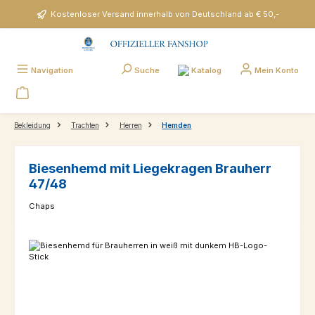
Zum Hauptinhalt springen
Kostenloser Versand innerhalb von Deutschland ab € 50,-
Katalog
Navigation
Suche
Mein Konto
Bekleidung
Trachten
Herren
Hemden
Biesenhemd mit Liegekragen Brauherr
47/48
Chaps
Bildergalerie überspringen