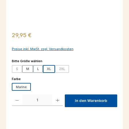
Regulärer Preis:
29,95 €
Preise inkl. MwSt. zzgl. Versandkosten
auswählen
Bitte Größe wählen
S
M
L
XL
2XL
(Diese Option ist zurzeit nicht verfügbar.)
(Diese Option ist zurzeit nicht verfügbar.)
auswählen
Farbe
Marine
Produkt Anzahl: Gib den gewünschten Wert ein oder benutze die Schaltfl
In den Warenkorb