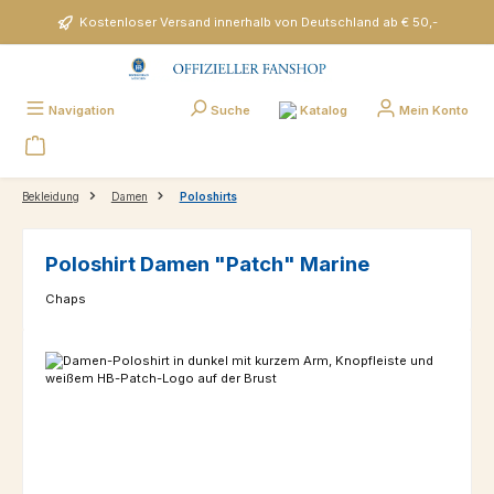
Zum Hauptinhalt springen
Kostenloser Versand innerhalb von Deutschland ab € 50,-
Katalog
Navigation
Suche
Mein Konto
Bekleidung
Damen
Poloshirts
Poloshirt Damen "Patch" Marine
Chaps
Bildergalerie überspringen