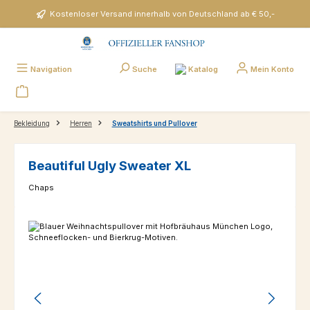
Zum Hauptinhalt springen
Kostenloser Versand innerhalb von Deutschland ab € 50,-
Katalog
Navigation
Suche
Mein Konto
Bekleidung
Herren
Sweatshirts und Pullover
Beautiful Ugly Sweater XL
Chaps
Bildergalerie überspringen