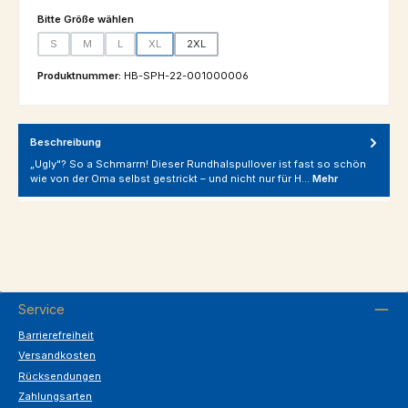
auswählen
Bitte Größe wählen
S
M
L
XL
2XL
(Diese Option ist zurzeit nicht verfügbar.)
(Diese Option ist zurzeit nicht verfügbar.)
(Diese Option ist zurzeit nicht verfügbar.)
(Diese Option ist zurzeit nicht verfügbar.)
Produktnummer:
HB-SPH-22-001000006
Beschreibung
„Ugly"? So a Schmarrn! Dieser Rundhalspullover ist fast so schön
wie von der Oma selbst gestrickt – und nicht nur für H…
Mehr
Service
Barrierefreiheit
Versandkosten
Rücksendungen
Zahlungsarten