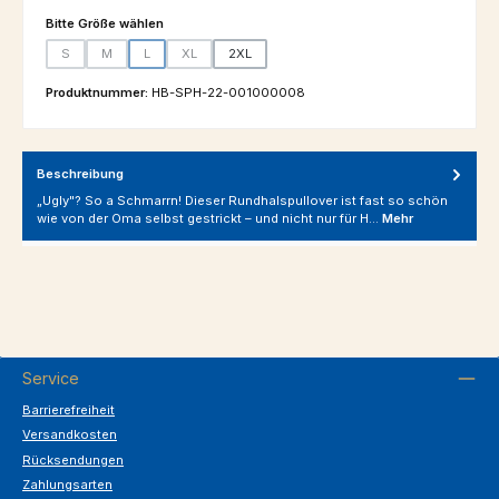
auswählen
Bitte Größe wählen
S
M
L
XL
2XL
(Diese Option ist zurzeit nicht verfügbar.)
(Diese Option ist zurzeit nicht verfügbar.)
(Diese Option ist zurzeit nicht verfügbar.)
(Diese Option ist zurzeit nicht verfügbar.)
Produktnummer:
HB-SPH-22-001000008
Beschreibung
„Ugly"? So a Schmarrn! Dieser Rundhalspullover ist fast so schön
wie von der Oma selbst gestrickt – und nicht nur für H…
Mehr
Service
Barrierefreiheit
Versandkosten
Rücksendungen
Zahlungsarten