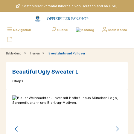
Zum Hauptinhalt springen
Kostenloser Versand innerhalb von Deutschland ab € 50,-
Katalog
Navigation
Suche
Mein Konto
Bekleidung
Herren
Sweatshirts und Pullover
Beautiful Ugly Sweater L
Chaps
Bildergalerie überspringen