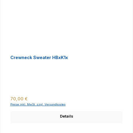
Crewneck Sweater HBxK1x
Regulärer Preis:
70,00 €
Preise inkl. MwSt. zzgl. Versandkosten
Details