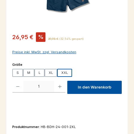
Verkaufspreis:
26,95 €
%
Regulärer Preis:
39,95 €
(32.54% gespart)
Preise inkl. MwSt. zzgl. Versandkosten
auswählen
Größe
S
M
L
XL
XXL
Produkt Anzahl: Gib den gewünschten Wert ein oder benutze die Schaltfl
In den Warenkorb
Produktnummer:
HB-BDH-24-001-2XL