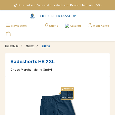
Zum Hauptinhalt springen
Kostenloser Versand innerhalb von Deutschland ab € 50,-
Katalog
Navigation
Suche
Mein Konto
Bekleidung
Herren
Shorts
Badeshorts HB 2XL
Chaps Merchandising GmbH
Bildergalerie überspringen