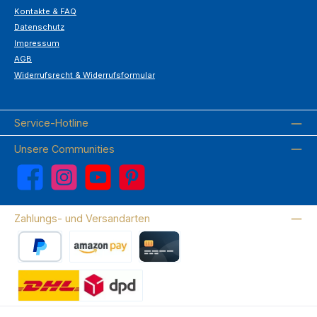
Kontakte & FAQ
Datenschutz
Impressum
AGB
Widerrufsrecht & Widerrufsformular
Service-Hotline
Unsere Communities
Facebook
Instagram
YouTube
Pinterest
Zahlungs- und Versandarten
PayPal
Amazon Pay
Kreditkarte
Wir versenden mit DHL