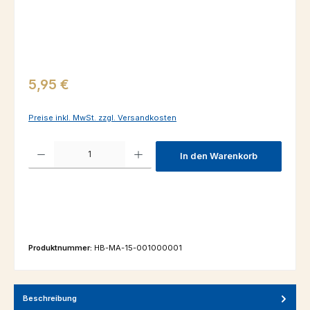
Regulärer Preis:
5,95 €
Preise inkl. MwSt. zzgl. Versandkosten
Produkt Anzahl: Gib den gewünschten Wert ein oder benutze die Schaltfl
In den Warenkorb
Produktnummer:
HB-MA-15-001000001
Beschreibung