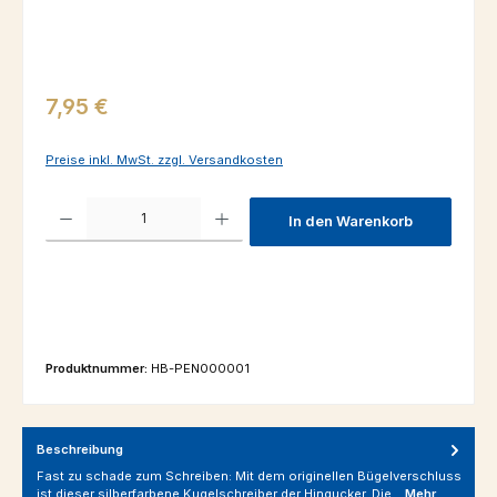
Regulärer Preis:
7,95 €
Preise inkl. MwSt. zzgl. Versandkosten
Produkt Anzahl: Gib den gewünschten Wert ein oder benutze die Schaltfl
In den Warenkorb
Produktnummer:
HB-PEN000001
Beschreibung
Fast zu schade zum Schreiben: Mit dem originellen Bügelverschluss
ist dieser silberfarbene Kugelschreiber der Hingucker. Die…
Mehr