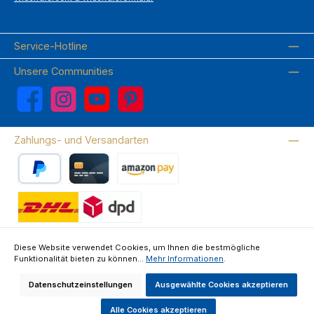
Service-Hotline
Unsere Communities
Facebook
Instagram
YouTube
Pinterest
Zahlungs- und Versandarten
PayPal
Kreditkarte
Amazon Pay
Wir versenden mit DHL
Diese Website verwendet Cookies, um Ihnen die bestmögliche
Funktionalität bieten zu können...
Mehr Informationen
.
Über uns
Kontakte & FAQ
Datenschutz
Impressum
AGB
Widerrufsrecht & Widerrufsformular
Datenschutzeinstellungen
Ausgewählte Cookies akzeptieren
Alle Preise inkl. gesetzl. Mehrwertsteuer zzgl.
Versandkosten
und ggf.
Nachnahmegebühren, wenn nicht anders angegeben.
Alle Cookies akzeptieren